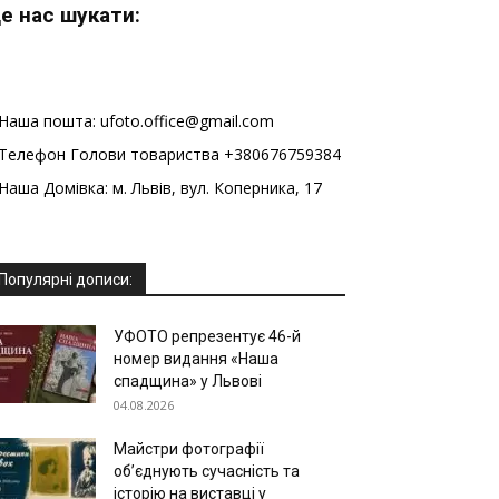
е нас шукати:
Наша пошта: ufoto.office@gmail.com
Телефон Голови товариства +380676759384
Наша Домівка: м. Львів, вул. Коперника, 17
Популярні дописи:
УФОТО репрезентує 46-й
номер видання «Наша
спадщина» у Львові
04.08.2026
Майстри фотографії
об’єднують сучасність та
історію на виставці у