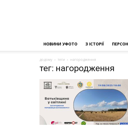
НОВИНИ УФОТО
З ІСТОРІЇ
ПЕРСОН
додому
теги
нагородження
тег: нагородження