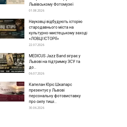
Львівському Фотомузеї
01.08.2026
Науковці відбудують історію
стародавнього міста на
культурно-мистецькому заході
«ЛОВЦІ ІСТОРІЇ»
22.07.2026
MEDICUS Jazz Band зіграє у
Львові на підтримку ЗСУ та
до...
06.07.2026
Капелан Юріс Шкапарс
презентує у Львові
персональну фотовиставку
про силу тиші...
30.06.2026