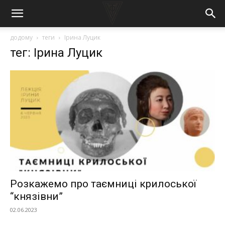
додому
теги
Ірина Луцик
тег: Ірина Луцик
Розкажемо про таємниці крилоської
“князівни”
02.06.2023