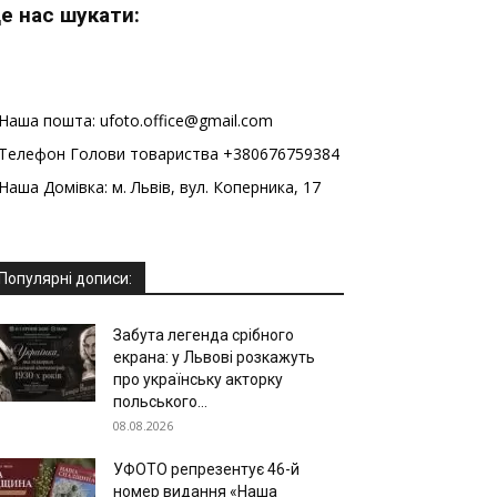
е нас шукати:
Наша пошта: ufoto.office@gmail.com
Телефон Голови товариства +380676759384
Наша Домівка: м. Львів, вул. Коперника, 17
Популярні дописи:
Забута легенда срібного
екрана: у Львові розкажуть
про українську акторку
польського...
08.08.2026
УФОТО репрезентує 46-й
номер видання «Наша