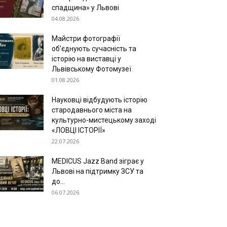
спадщина» у Львові
04.08.2026
Майстри фотографії
об’єднують сучасність та
історію на виставці у
Львівському Фотомузеї
01.08.2026
Науковці відбудують історію
стародавнього міста на
культурно-мистецькому заході
«ЛОВЦІ ІСТОРІЇ»
22.07.2026
MEDICUS Jazz Band зіграє у
Львові на підтримку ЗСУ та
до...
06.07.2026