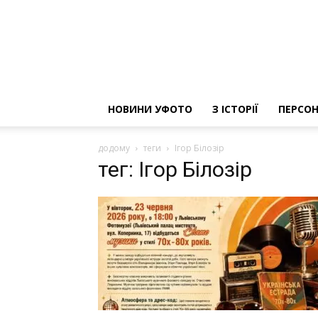
НОВИНИ УФОТО
З ІСТОРІЇ
ПЕРСОН
додому
теги
Ігор Білозір
тег: Ігор Білозір