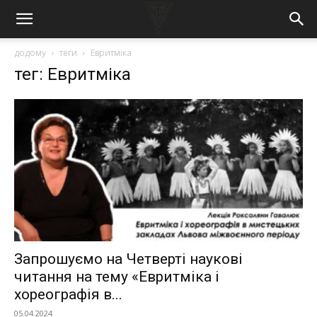
додому
теги
Евритміка
тег: Евритміка
Запрошуємо на Четверті наукові
читання на тему «Евритміка і
хореографія в...
05.04.2024