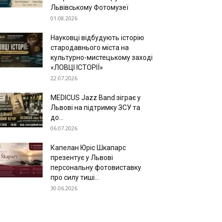
Львівському Фотомузеї
01.08.2026
Науковці відбудують історію
стародавнього міста на
культурно-мистецькому заході
«ЛОВЦІ ІСТОРІЇ»
22.07.2026
MEDICUS Jazz Band зіграє у
Львові на підтримку ЗСУ та
до...
06.07.2026
Капелан Юріс Шкапарс
презентує у Львові
персональну фотовиставку
про силу тиші...
30.06.2026