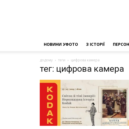
НОВИНИ УФОТО
З ІСТОРІЇ
ПЕРСОН
додому
теги
цифрова камера
тег: цифрова камера