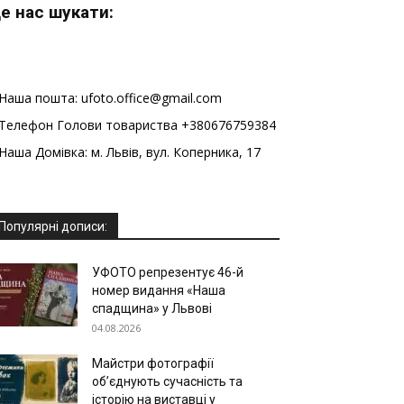
е нас шукати:
Наша пошта: ufoto.office@gmail.com
Телефон Голови товариства +380676759384
Наша Домівка: м. Львів, вул. Коперника, 17
Популярні дописи:
УФОТО репрезентує 46-й
номер видання «Наша
спадщина» у Львові
04.08.2026
Майстри фотографії
об’єднують сучасність та
історію на виставці у