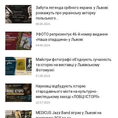
Забута легенда срібного екрана: у Львові
розкажуть про українську акторку
польського...
08.08.2026
УФОТО репрезентує 46-й номер видання
«Наша спадщина» у Львові
04.08.2026
Майстри фотографії об’єднують сучасність
та історію на виставці у Львівському
Фотомузеї
01.08.2026
Науковці відбудують історію
стародавнього міста на культурно-
мистецькому заході «ЛОВЦІ ІСТОРІЇ»
22.07.2026
MEDICUS Jazz Band зіграє у Львові на
підтримку ЗСУ та до...