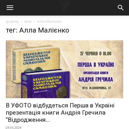
додому
теги
Алла Малієнко
тег: Алла Малієнко
В УФОТО відбудеться Перша в Україні
презентація книги Андрія Гречила
“Відродження...
24.06.2024